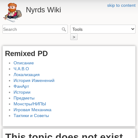
skip to content
Nyrds Wiki
>
Remixed PD
Описание
Ч.А.В.О
Локализация
История Изменений
ФанАрт
Истории
Предметы
Монстры/НИПЫ
Игровая Механика
Тактики и Советы
This topic does not exist