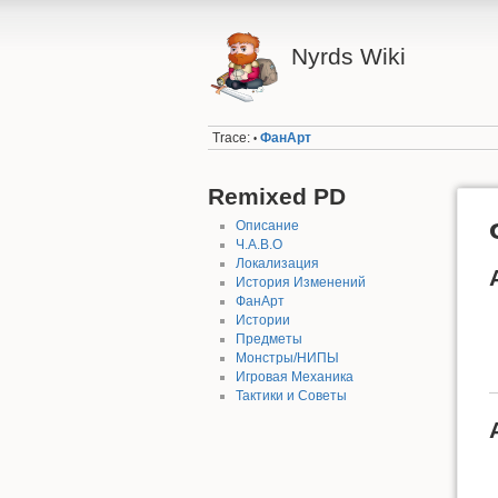
Nyrds Wiki
Trace:
ФанАрт
•
Remixed PD
Описание
Ч.А.В.О
Локализация
История Изменений
ФанАрт
Истории
Предметы
Монстры/НИПЫ
Игровая Механика
Тактики и Советы