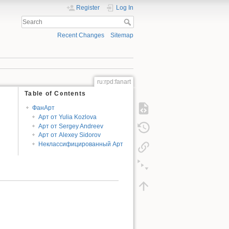
Register
Log In
Recent Changes
Sitemap
ru:rpd:fanart
Table of Contents
ФанАрт
Арт от Yulia Kozlova
Арт от Sergey Andreev
Арт от Alexey Sidorov
Неклассифицированный Арт