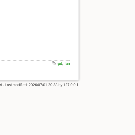
rpd
,
fan
xt
· Last modified:
2026/07/01 20:38
by
127.0.0.1