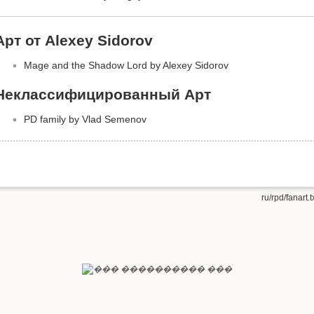
Арт от Alexey Sidorov
Mage and the Shadow Lord by Alexey Sidorov
Неклассифицированный Арт
PD family by Vlad Semenov
ru/rpd/fanart.t