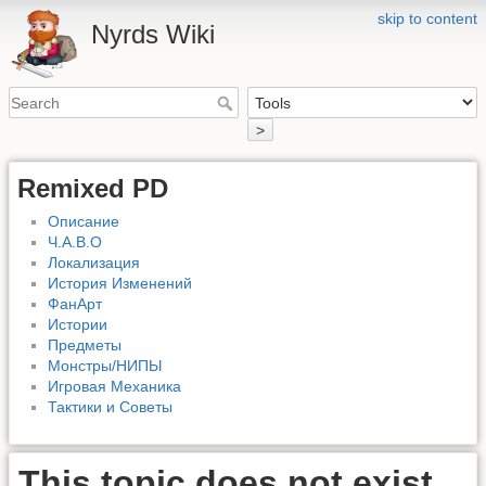
skip to content
Nyrds Wiki
>
Remixed PD
Описание
Ч.А.В.О
Локализация
История Изменений
ФанАрт
Истории
Предметы
Монстры/НИПЫ
Игровая Механика
Тактики и Советы
This topic does not exist