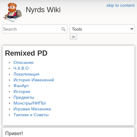
skip to content
Nyrds Wiki
>
Remixed PD
Описание
Ч.А.В.О
Локализация
История Изменений
ФанАрт
Истории
Предметы
Монстры/НИПЫ
Игровая Механика
Тактики и Советы
Привет!